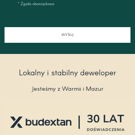
-
n
* Zgoda obowiązkowa
m
e
a
r
k
e
WYŚLIJ
t
i
n
g
Lokalny i stabilny deweloper
Jesteśmy z Warmii i Mazur