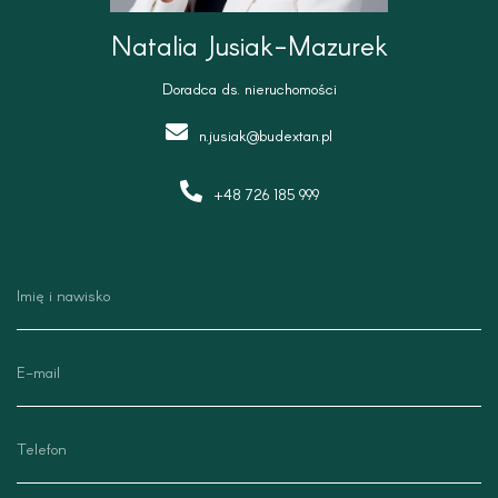
Natalia Jusiak-Mazurek
Doradca ds. nieruchomości
n.jusiak@budextan.pl
+48 726 185 999
n
a
z
w
e
i
m
s
a
k
i
t
o
l
e
l