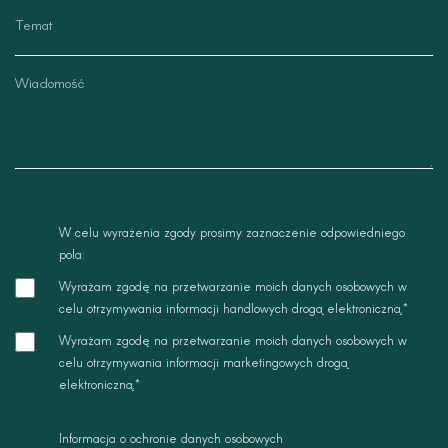
e
t
f
e
o
m
n
a
w
t
i
a
d
o
m
o
s
W celu wyrażenia zgody prosimy zaznaczenie odpowiedniego
c
pola:
z
Wyrażam zgodę na przetwarzanie moich danych osobowych w
g
celu otrzymywania informacji handlowych drogą elektroniczną.*
o
z
Wyrażam zgodę na przetwarzanie moich danych osobowych w
d
g
celu otrzymywania informacji marketingowych drogą
a
o
elektroniczną.*
-
d
d
a
a
Informacja o ochronie danych osobowych