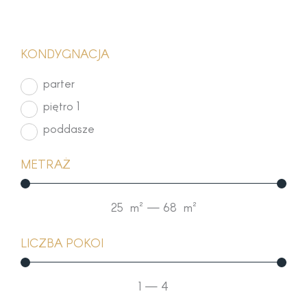
KONDYGNACJA
parter
piętro 1
poddasze
METRAŻ
25
m²
—
68
m²
LICZBA POKOI
1
—
4