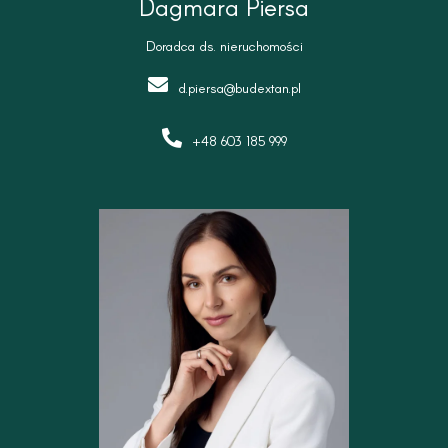
Dagmara Piersa
Doradca ds. nieruchomości
d.piersa@budextan.pl
+48 603 185 999