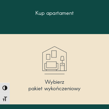
Kup apartament
Wybierz
pakiet wykończeniowy
Toggle High Contrast
Toggle Font size