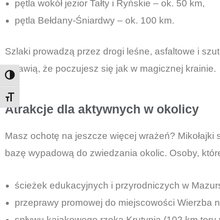
pętla wokół jezior Tałty i Ryńskie – ok. 50 km,
pętla Bełdany-Śniardwy – ok. 100 km.
Szlaki prowadzą przez drogi leśne, asfaltowe i sz
sprawią, że poczujesz się jak w magicznej krainie.
Toggle High Contrast
Toggle Font size
Atrakcje dla aktywnych w okolicy
Masz ochotę na jeszcze więcej wrażeń? Mikołajki
bazę wypadową do zwiedzania okolic. Osoby, któr
ścieżek edukacyjnych i przyrodniczych w Mazurs
przeprawy promowej do miejscowości Wierzba na
spływu kajakowego rzeką Krutynią (102 km toru