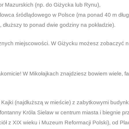
r Mazurskich (np. do Giżycka lub Rynu),
glowca śródlądowego w Polsce (ma ponad 40 m dług
ę, dłuższy to ponad dwie godziny na pokładzie).
cznych miejscowości. W Giżycku możesz zobaczyć n
omicie! W Mikołajkach znajdziesz bowiem wiele, fa
 Kajki (najdłuższą w mieście) z zabytkowymi budynk
 fontanny Króla Sielaw w centrum miasta i biegnie pr
ciół z XIX wieku i Muzeum Reformacji Polski), od Pl