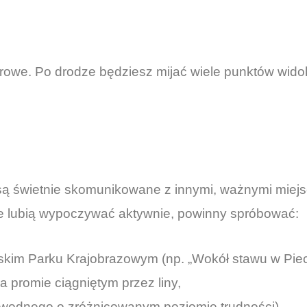
utrowe. Po drodze będziesz mijać wiele punktów wido
 są świetnie skomunikowane z innymi, ważnymi miej
e lubią wypoczywać aktywnie, powinny spróbować:
kim Parku Krajobrazowym (np. „Wokół stawu w Pieck
 promie ciągniętym przez liny,
 wodnego o zróżnicowanym poziomie trudności).