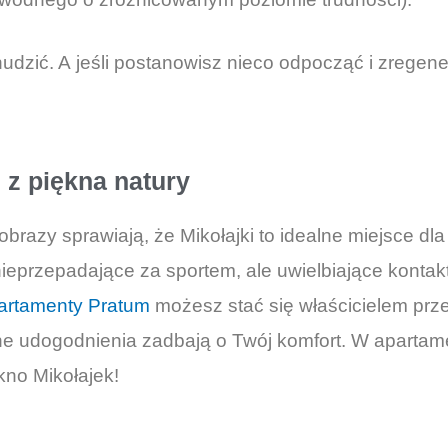
dzić. A jeśli postanowisz nieco odpocząć i zregener
 z piękna natury
brazy sprawiają, że Mikołajki to idealne miejsce dl
eprzepadające za sportem, ale uwielbiające kontakt z
artamenty Pratum
możesz stać się właścicielem prz
e udogodnienia zadbają o Twój komfort. W aparta
kno Mikołajek!