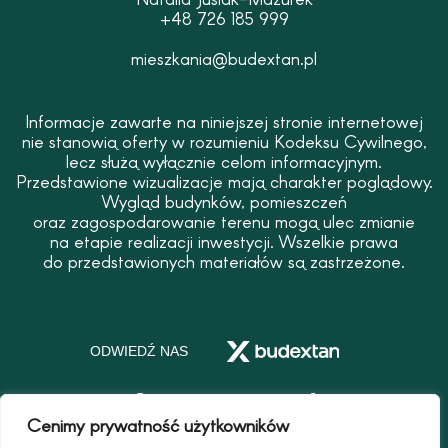
+48 726 185 999
mieszkania@budextan.pl
Informacje zawarte na niniejszej stronie internetowej
nie stanowią oferty w rozumieniu Kodeksu Cywilnego,
lecz służą wyłącznie celom informacyjnym.
Przedstawione wizualizacje mają charakter poglądowy.
Wygląd budynków, pomieszczeń
oraz zagospodarowanie terenu mogą ulec zmianie
na etapie realizacji inwestycji. Wszelkie prawa
do przedstawionych materiałów są zastrzeżone.
ODWIEDŹ NAS
F
I
Y
T
a
n
o
i
Cenimy prywatność użytkowników
c
s
u
k