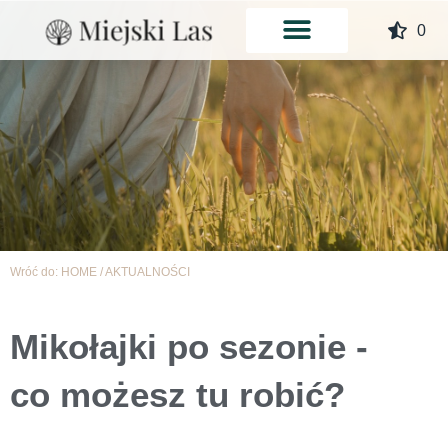
Przejdź
0
do
treści
Wróć do:
HOME
/
AKTUALNOŚCI
Mikołajki po sezonie -
co możesz tu robić?