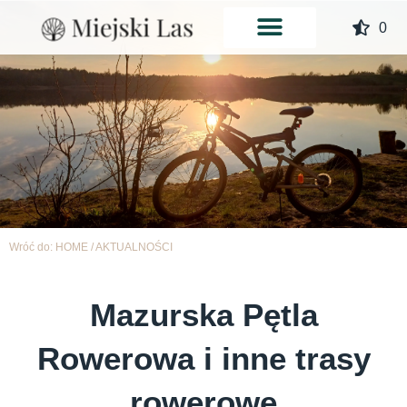
Przejdź
0
do
treści
Wróć do:
HOME
/
AKTUALNOŚCI
Mazurska Pętla
Rowerowa i inne trasy
rowerowe