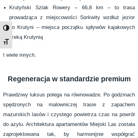
Krutyński Szlak Rowery – 66,8 km – to trasa
prowadząca z miejscowości Sorkwity wzdłuż jezior
do Krutyni – miejsca początku spływów kajakowych
Toggle High Contrast
rzeką Krutynią
Toggle Font size
I wiele innych.
Regeneracja w standardzie premium
Prawdziwy luksus polega na równowadze. Po godzinach
spędzonych na malowniczej trasie z zapachem
mazurskich lasów i czystego powietrza czas na powrót
do azylu. Architektura apartamentów Miejski Las została
zaprojektowana tak, by harmonijnie współgrać